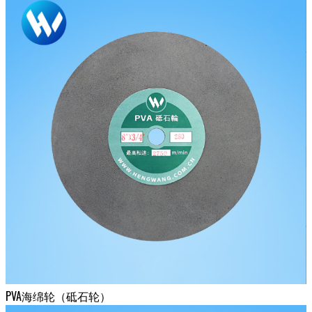
PVA海绵轮（砥石轮）