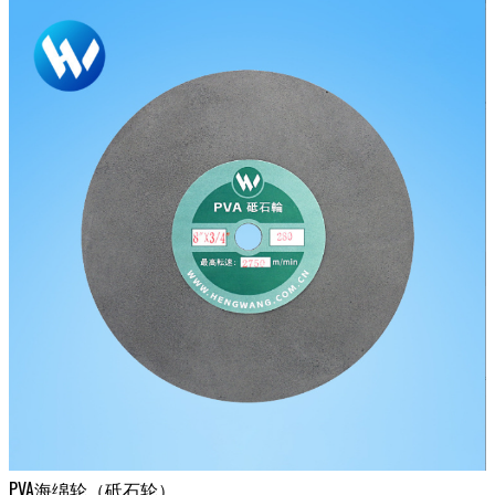
PVA海绵轮（砥石轮）