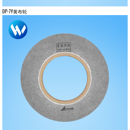
DP-7Y黄布轮