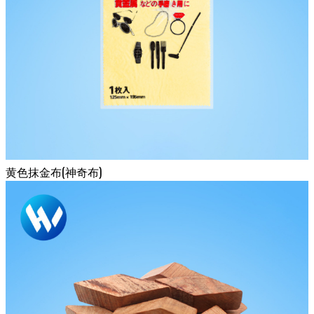
黄色抹金布(神奇布)