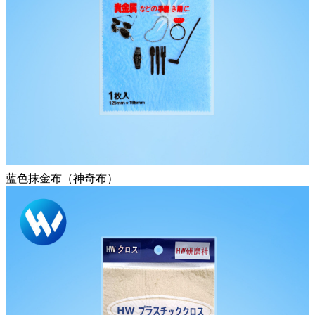
蓝色抹金布（神奇布）