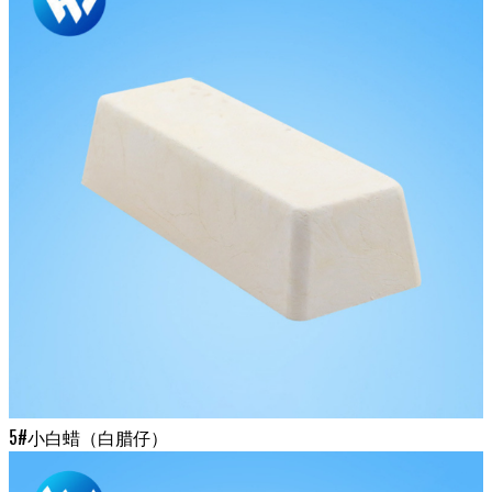
5#小白蜡（白腊仔）