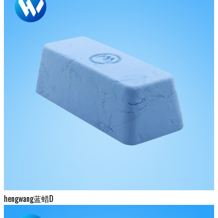
hengwang蓝蜡D